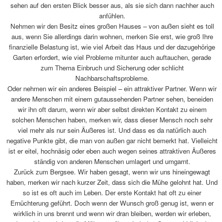
sehen auf den ersten Blick besser aus, als sie sich dann nachher auch
anfühlen.
Nehmen wir den Besitz eines großen Hauses – von außen sieht es toll
aus, wenn Sie allerdings darin wohnen, merken Sie erst, wie groß Ihre
finanzielle Belastung ist, wie viel Arbeit das Haus und der dazugehörige
Garten erfordert, wie viel Probleme mitunter auch auftauchen, gerade
zum Thema Einbruch und Sicherung oder schlicht
Nachbarschaftsprobleme.
Oder nehmen wir ein anderes Beispiel – ein attraktiver Partner. Wenn wir
andere Menschen mit einem gutaussehenden Partner sehen, beneiden
wir ihn oft darum, wenn wir aber selbst direkten Kontakt zu einem
solchen Menschen haben, merken wir, dass dieser Mensch noch sehr
viel mehr als nur sein Äußeres ist. Und dass es da natürlich auch
negative Punkte gibt, die man von außen gar nicht bemerkt hat. Vielleicht
ist er eitel, hochnäsig oder eben auch wegen seines attraktiven Äußeres
ständig von anderen Menschen umlagert und umgarnt.
Zurück zum Bergsee. Wir haben gesagt, wenn wir uns hineingewagt
haben, merken wir nach kurzer Zeit, dass sich die Mühe gelohnt hat. Und
so ist es oft auch im Leben. Der erste Kontakt hat oft zu einer
Ernüchterung geführt. Doch wenn der Wunsch groß genug ist, wenn er
wirklich in uns brennt und wenn wir dran bleiben, werden wir erleben,