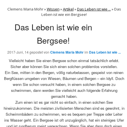
Clemens Maria Mohr »
Wissen
»
Artikel
»
Das Leben ist wie ...
»
Das
Leben ist wie ein Bergsee!
Das Leben ist wie ein
Bergsee!
2017-Juni, 14
gepostet von
Clemens Maria Mohr
im
Das Leben ist wie ...
Vielleicht haben Sie einen Bergsee schon einmal tatsächlich erlebt.
Sicher aber können Sie sich einen solchen problemlos vorstellen.
Ein See, mitten in den Bergen, völlig naturbelassen, gespeist von reinen
Bergflüssen umgeben von Wiesen, Bäumen und Bergen – ein Idyll. Doch
wenn Sie schon versucht haben, in einem solchen Bergsee zu
schwimmen, dann werden Sie vielleicht auch folgende Erfahrung
gemacht haben.
Zum einen ist es gar nicht so einfach, in einen solchen See
hineinzukommen. Die meisten zivilisierten Menschen sind es gewohnt, in
Schwimmbädern zu schwimmen, wo es bequem per Treppe oder Leiter
ins Wasser geht. Ein Bergsee ist oft unzugänglich, hat ein steiniges Ufer
und ist rundherum meist verwachsen. Wenn Sie aber dann doch einen