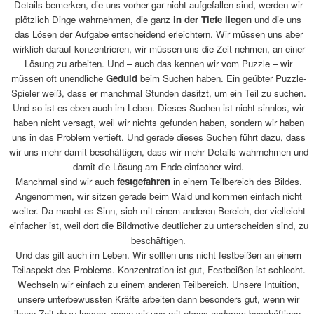
Details bemerken, die uns vorher gar nicht aufgefallen sind, werden wir
plötzlich Dinge wahrnehmen, die ganz
in der Tiefe liegen
und die uns
das Lösen der Aufgabe entscheidend erleichtern. Wir müssen uns aber
wirklich darauf konzentrieren, wir müssen uns die Zeit nehmen, an einer
Lösung zu arbeiten. Und – auch das kennen wir vom Puzzle – wir
müssen oft unendliche
Geduld
beim Suchen haben. Ein geübter Puzzle-
Spieler weiß, dass er manchmal Stunden dasitzt, um ein Teil zu suchen.
Und so ist es eben auch im Leben. Dieses Suchen ist nicht sinnlos, wir
haben nicht versagt, weil wir nichts gefunden haben, sondern wir haben
uns in das Problem vertieft. Und gerade dieses Suchen führt dazu, dass
wir uns mehr damit beschäftigen, dass wir mehr Details wahrnehmen und
damit die Lösung am Ende einfacher wird.
Manchmal sind wir auch
festgefahren
in einem Teilbereich des Bildes.
Angenommen, wir sitzen gerade beim Wald und kommen einfach nicht
weiter. Da macht es Sinn, sich mit einem anderen Bereich, der vielleicht
einfacher ist, weil dort die Bildmotive deutlicher zu unterscheiden sind, zu
beschäftigen.
Und das gilt auch im Leben. Wir sollten uns nicht festbeißen an einem
Teilaspekt des Problems. Konzentration ist gut, Festbeißen ist schlecht.
Wechseln wir einfach zu einem anderen Teilbereich. Unsere Intuition,
unsere unterbewussten Kräfte arbeiten dann besonders gut, wenn wir
ihnen Zeit dazu lassen, wenn wir uns mit etwas anderem beschäftigen.