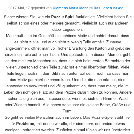
2017-Mai, 17
gepostet von
Clemens Maria Mohr
im
Das Leben ist wie ...
Sicher wissen Sie, wie ein
Puzzle-Spiel
funktioniert. Vielleicht haben Sie
selbst schon eines oder mehrere gemacht, vielleicht auch nur anderen
dabei zugesehen.
Man kauft sich im Geschäft ein schönes Motiv und achtet darauf, dass
es nicht zuviel und auch nicht zuwenig Teile enthält. Zuhause
angekommen, öffnet man voll froher Erwartung den Karton und gießt die
einzelnen Teile auf einen Tisch. Und spätestens in diesem Moment geht
es den meisten Menschen so, dass sie sich beim ersten Betrachten der
vielen unterschiedlichen Teile zunächst einmal überfordert fühlen. Viele
Teile liegen noch mit dem Bild nach unten auf dem Tisch, so dass man
das Motiv gar nicht erkennen kann. Und die, die man erkennt, sind
entweder so verwirrend und völlig unkenntlich, dass man meint, nie im
Leben den richtigen Platz auf dem Puzzle dafür finden zu können. Andere
sehen alle gleich aus, insbesondere, wenn es sich um Himmel, Wald
oder Wiesen handelt. Alle haben scheinbar die gleiche Farbe, Größe und
Form.
So geht es vielen Menschen auch im Leben. Das Puzzle-Spiel steht hier
für
Probleme
, mit denen wir alle, der eine mehr, der andere etwas
weniger, konfrontiert werden. Zunächst einmal fühlen wir uns überfordert