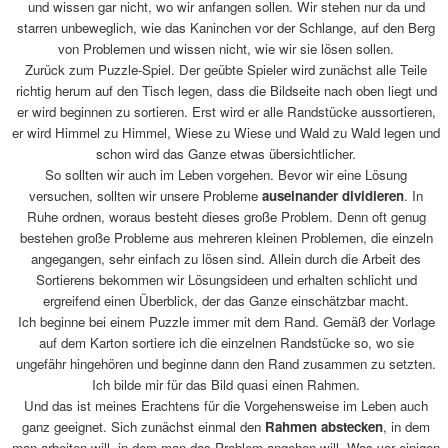
und wissen gar nicht, wo wir anfangen sollen. Wir stehen nur da und
starren unbeweglich, wie das Kaninchen vor der Schlange, auf den Berg
von Problemen und wissen nicht, wie wir sie lösen sollen.
Zurück zum Puzzle-Spiel. Der geübte Spieler wird zunächst alle Teile
richtig herum auf den Tisch legen, dass die Bildseite nach oben liegt und
er wird beginnen zu sortieren. Erst wird er alle Randstücke aussortieren,
er wird Himmel zu Himmel, Wiese zu Wiese und Wald zu Wald legen und
schon wird das Ganze etwas übersichtlicher.
So sollten wir auch im Leben vorgehen. Bevor wir eine Lösung
versuchen, sollten wir unsere Probleme
auseinander dividieren
. In
Ruhe ordnen, woraus besteht dieses große Problem. Denn oft genug
bestehen große Probleme aus mehreren kleinen Problemen, die einzeln
angegangen, sehr einfach zu lösen sind. Allein durch die Arbeit des
Sortierens bekommen wir Lösungsideen und erhalten schlicht und
ergreifend einen Überblick, der das Ganze einschätzbar macht.
Ich beginne bei einem Puzzle immer mit dem Rand. Gemäß der Vorlage
auf dem Karton sortiere ich die einzelnen Randstücke so, wo sie
ungefähr hingehören und beginne dann den Rand zusammen zu setzten.
Ich bilde mir für das Bild quasi einen Rahmen.
Und das ist meines Erachtens für die Vorgehensweise im Leben auch
ganz geeignet. Sich zunächst einmal den
Rahmen abstecken
, in dem
man arbeiten will, in dem man das Problem angehen will. Was vor einigen