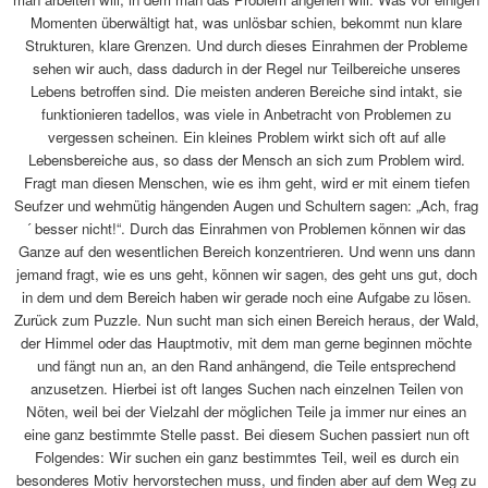
Momenten überwältigt hat, was unlösbar schien, bekommt nun klare
Strukturen, klare Grenzen. Und durch dieses Einrahmen der Probleme
sehen wir auch, dass dadurch in der Regel nur Teilbereiche unseres
Lebens betroffen sind. Die meisten anderen Bereiche sind intakt, sie
funktionieren tadellos, was viele in Anbetracht von Problemen zu
vergessen scheinen. Ein kleines Problem wirkt sich oft auf alle
Lebensbereiche aus, so dass der Mensch an sich zum Problem wird.
Fragt man diesen Menschen, wie es ihm geht, wird er mit einem tiefen
Seufzer und wehmütig hängenden Augen und Schultern sagen: „Ach, frag
´ besser nicht!“. Durch das Einrahmen von Problemen können wir das
Ganze auf den wesentlichen Bereich konzentrieren. Und wenn uns dann
jemand fragt, wie es uns geht, können wir sagen, des geht uns gut, doch
in dem und dem Bereich haben wir gerade noch eine Aufgabe zu lösen.
Zurück zum Puzzle. Nun sucht man sich einen Bereich heraus, der Wald,
der Himmel oder das Hauptmotiv, mit dem man gerne beginnen möchte
und fängt nun an, an den Rand anhängend, die Teile entsprechend
anzusetzen. Hierbei ist oft langes Suchen nach einzelnen Teilen von
Nöten, weil bei der Vielzahl der möglichen Teile ja immer nur eines an
eine ganz bestimmte Stelle passt. Bei diesem Suchen passiert nun oft
Folgendes: Wir suchen ein ganz bestimmtes Teil, weil es durch ein
besonderes Motiv hervorstechen muss, und finden aber auf dem Weg zu