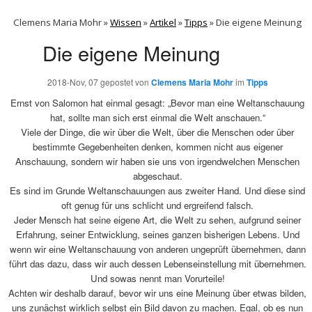
Clemens Maria Mohr »
Wissen
»
Artikel
»
Tipps
»
Die eigene Meinung
Die eigene Meinung
2018-Nov, 07
gepostet von
Clemens Maria Mohr
im
Tipps
Ernst von Salomon hat einmal ges
agt: „Bevor man eine Weltanschauung
hat, sollte man sich erst einmal die Welt anschauen.“
Viele der Dinge, die wir über die Welt, über die Menschen oder über
bestimmte Gegebenheiten denken, kommen nicht aus eigener
Anschauung, sondern wir haben sie uns von irgendwelchen Menschen
abgeschaut.
Es sind im Grunde Weltanschauungen aus zweiter Hand. Und diese sind
oft genug für uns schlicht und ergreifend falsch.
Jeder Mensch hat seine eigene Art, die Welt zu sehen, aufgrund seiner
Erfahrung, seiner Entwicklung, seines ganzen bisherigen Lebens. Und
wenn wir eine Weltanschauung von anderen ungeprüft übernehmen, dann
führt das dazu, dass wir auch dessen Lebenseinstellung mit übernehmen.
Und sowas nennt man Vorurteile!
Achten wir deshalb darauf, bevor wir uns eine Meinung über etwas bilden,
uns zunächst wirklich selbst ein Bild davon zu machen. Egal, ob es nun